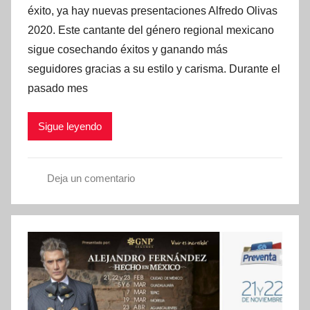
l
éxito, ya hay nuevas presentaciones Alfredo Olivas
i
2020. Este cantante del género regional mexicano
c
sigue cosechando éxitos y ganando más
a
seguidores gracias a su estilo y carisma. Durante el
d
pasado mes
o
e
Sigue leyendo
n
e
n
Deja un comentario
e
A
r
r
o
t
3
i
,
s
2
t
0
a