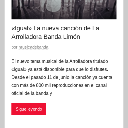
2
s
0
,
2
p
1
«Igual» La nueva canción de La
r
Arrolladora Banda Limón
e
s
P
por
musicadebanda
e
u
n
El nuevo tema musical de la Arrolladora titulado
b
t
l
«Igual» ya está disponible para que lo disfrutes.
a
i
Desde el pasado 11 de junio la canción ya cuenta
c
c
con más de 800 mil reproducciones en el canal
i
a
oficial de la banda y
o
d
n
o
Sigue leyendo
e
e
s
n