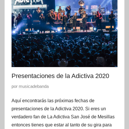
0
s
2
,
0
p
r
e
s
e
n
t
a
Presentaciones de la Adictiva 2020
c
P
por
musicadebanda
i
u
o
Aquí encontrarás las próximas fechas de
b
n
l
presentaciones de la Adictiva 2020. Si eres un
e
i
verdadero fan de La Adictiva San José de Mesillas
s
c
entonces tienes que estar al tanto de su gira para