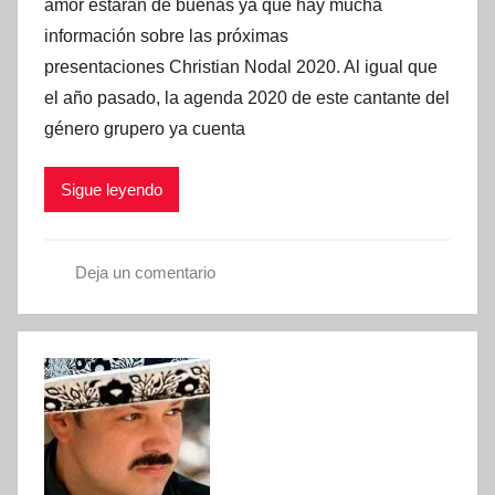
l
amor estarán de buenas ya que hay mucha
i
información sobre las próximas
c
presentaciones Christian Nodal 2020. Al igual que
a
el año pasado, la agenda 2020 de este cantante del
d
género grupero ya cuenta
o
e
Sigue leyendo
n
e
n
Deja un comentario
e
p
r
r
o
e
1
s
,
e
2
n
0
t
2