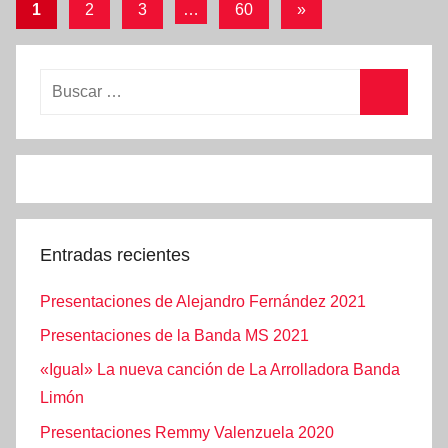
Navegación
r
Siguientes
1
2
3
…
60
»
e
o
entradas
de
s
1
e
entradas
,
n
2
t
0
a
2
c
0
i
o
n
Entradas recientes
e
s
Presentaciones de Alejandro Fernández 2021
Presentaciones de la Banda MS 2021
«Igual» La nueva canción de La Arrolladora Banda
Limón
Presentaciones Remmy Valenzuela 2020