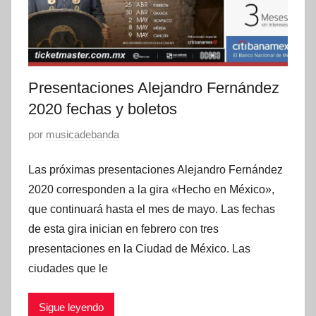
2
s
0
,
p
r
Presentaciones Alejandro Fernández
e
s
2020 fechas y boletos
e
P
por
musicadebanda
n
u
t
Las próximas presentaciones Alejandro Fernández
b
a
l
2020 corresponden a la gira «Hecho en México»,
c
i
que continuará hasta el mes de mayo. Las fechas
i
c
de esta gira inician en febrero con tres
o
a
presentaciones en la Ciudad de México. Las
n
d
ciudades que le
e
o
s
e
Sigue leyendo