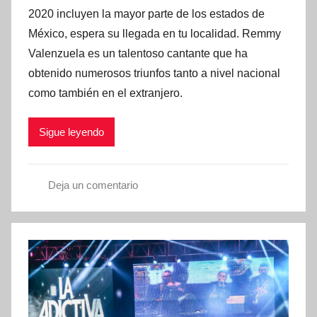
l
2020 incluyen la mayor parte de los estados de
i
México, espera su llegada en tu localidad. Remmy
c
Valenzuela es un talentoso cantante que ha
a
obtenido numerosos triunfos tanto a nivel nacional
d
como también en el extranjero.
o
e
Sigue leyendo
n
e
n
Deja un comentario
e
A
r
r
o
t
1
i
1
s
,
t
2
a