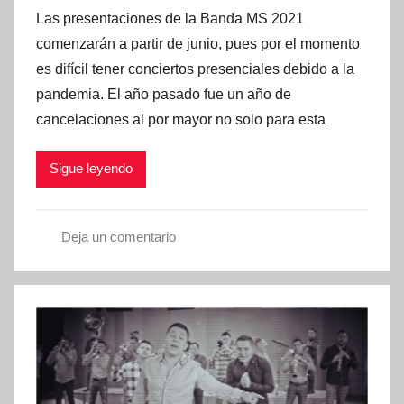
n
Las presentaciones de la Banda MS 2021
b
t
l
comenzarán a partir de junio, pues por el momento
a
i
es difícil tener conciertos presenciales debido a la
c
c
pandemia. El año pasado fue un año de
i
a
cancelaciones al por mayor no solo para esta
o
d
n
o
Sigue leyendo
e
e
s
n
e
Deja un comentario
n
A
e
r
r
t
o
i
1
s
8
t
,
a