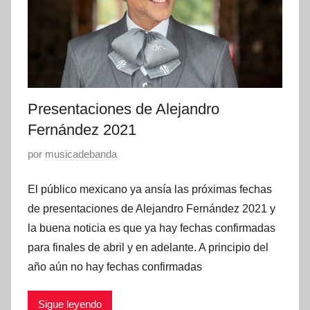
Presentaciones de Alejandro
Fernández 2021
P
por
musicadebanda
u
El público mexicano ya ansía las próximas fechas
b
l
de presentaciones de Alejandro Fernández 2021 y
i
la buena noticia es que ya hay fechas confirmadas
c
para finales de abril y en adelante. A principio del
a
año aún no hay fechas confirmadas
d
o
Sigue leyendo