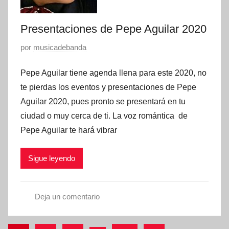
a
0
c
Presentaciones de Pepe Aguilar 2020
i
o
P
por
musicadebanda
n
u
e
Pepe Aguilar tiene agenda llena para este 2020, no
b
s
l
te pierdas los eventos y presentaciones de Pepe
i
Aguilar 2020, pues pronto se presentará en tu
c
ciudad o muy cerca de ti. La voz romántica de
a
Pepe Aguilar te hará vibrar
d
o
Sigue leyendo
e
n
e
Deja un comentario
n
p
e
r