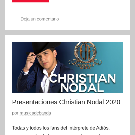
n
e
n
Deja un comentario
e
p
r
r
o
e
1
s
,
e
2
n
0
t
2
a
0
c
i
Presentaciones Christian Nodal 2020
o
P
por
musicadebanda
n
u
e
Todas y todos los fans del intérprete de Adiós,
b
s