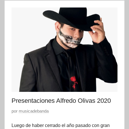
a
o
n
6
c
,
i
2
o
0
n
2
e
0
s
,
n
o
t
i
c
Presentaciones Alfredo Olivas 2020
i
P
por
musicadebanda
a
u
s
Luego de haber cerrado el año pasado con gran
b