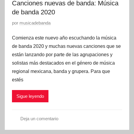
Canciones nuevas de banda: Música
n
e
de banda 2020
s
P
por
musicadebanda
u
Comienza este nuevo año escuchando la música
b
l
de banda 2020 y muchas nuevas canciones que se
i
están lanzando por parte de las agrupaciones y
c
solistas más destacados en el género de música
a
regional mexicana, banda y grupera. Para que
d
estés
o
e
Sigue leyendo
n
e
n
Deja un comentario
e
c
r